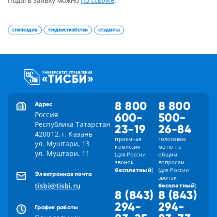
Подать заявку можно
по ссылке
.
СТИПЕНДИЯ
ТРУДОУСТРОЙСТВО
СТУДЕНТЫ
8 800
8 800
Адрес
Россия
600-
500-
Республика Татарстан
23-19
26-84
420012, г. Казань
приемная
голосовое
ул. Муштари, 13
комиссия
меню по
ул. Муштари, 11
(для России
общим
звонок
вопросам
бесплатный
)
(для России
Электронная почта
звонок
tisbi@tisbi.ru
бесплатный
)
8 (843)
8 (843)
294-
294-
График работы