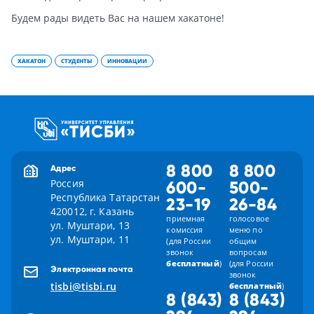
Будем рады видеть Вас на нашем хакатоне!
ХАКАТОН
СТУДЕНТЫ
ИННОВАЦИИ
8 800
8 800
Адрес
Россия
600-
500-
Республика Татарстан
23-19
26-84
420012, г. Казань
приемная
голосовое
ул. Муштари, 13
комиссия
меню по
ул. Муштари, 11
(для России
общим
звонок
вопросам
бесплатный
)
(для России
Электронная почта
звонок
tisbi@tisbi.ru
бесплатный
)
8 (843)
8 (843)