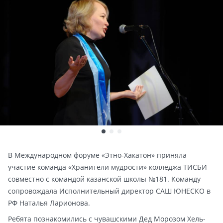
В Международном форуме «Этно-Хакатон» приняла
участие команда «Хранители мудрости» колледжа ТИСБИ
совместно с командой казанской школы №181. Команду
сопровождала Исполнительный директор САШ ЮНЕСКО в
РФ Наталья Ларионова.
Ребята познакомились с чувашскими Дед Морозом Хель-