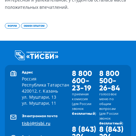
положительных впечатлений.
ФОРУМ
ОБМЕН ОПЫТОМ
8 800
8 800
Адрес
Россия
600-
500-
Республика Татарстан
23-19
26-84
420012, г. Казань
приемная
голосовое
ул. Муштари, 13
комиссия
меню по
ул. Муштари, 11
(для России
общим
звонок
вопросам
бесплатный
)
(для России
Электронная почта
звонок
tisbi@tisbi.ru
бесплатный
)
8 (843)
8 (843)