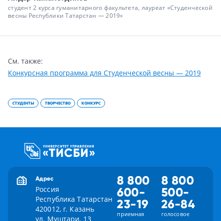
студент 2 курса гуманитарного факультета, лауреат «Студенческой
весны Республики Татарстан — 2019»
См. также:
Конкурсная программа для Студенческой весны — 2019
СТУДЕНТЫ
ТВОРЧЕСТВО
КОНКУРС
8 800
8 800
Адрес
Россия
600-
500-
Республика Татарстан
23-19
26-84
420012, г. Казань
приемная
голосовое
ул. Муштари, 13