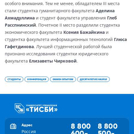
особого внимания. Тем не менее, обладателем III места
стали студентка гуманитарного факультета
Аделина
Ахмадуллина
и студент факультета управления
Глеб
Расспнинский
. Почетное II место разделили студентка
экономического факультета
Ксения Бажайкина
и
студентка факультета информационных технологий
Глюса
Гафетдинова
. Лучшей студенческой работой была
признано исследования студентки юридического
факультета
Елизаветы Чирковой
.
СТУДЕНТЫ
КОНФЕРЕНЦИЯ
ОБМЕН ОПЫТОМ
ДЕСЯТИЛЕТИЕ НАУКИ
8 800
8 800
Адрес
Россия
600-
500-