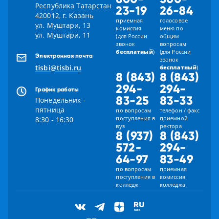
Республика Татарстан
23-19
26-84
420012, г. Казань
приемная
голосовое
ул. Муштари, 13
комиссия
меню по
ул. Муштари, 11
(для России
общим
звонок
вопросам
бесплатный
)
(для России
Электронная почта
звонок
tisbi@tisbi.ru
бесплатный
)
8 (843)
8 (843)
294-
294-
График работы
83-25
83-33
Понедельник -
пятница
по вопросам
телефон / факс
поступления в
приемной
8:30 - 16:30
вуз
ректора
8 (937)
8 (843)
572-
294-
64-97
83-49
по вопросам
приемная
поступления в
комиссия
колледж
колледжа