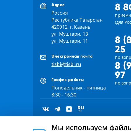
8 8
Адрес
Россия
приемн
Республика Татарстан
(для Ро
420012, г. Казань
ул. Муштари, 13
8 (
ул. Муштари, 11
25
Электронная почта
по вопр
8 (
tisbi@tisbi.ru
97
График работы
по воп
Понедельник - пятница
8:30 - 16:30
Мы используем файлы