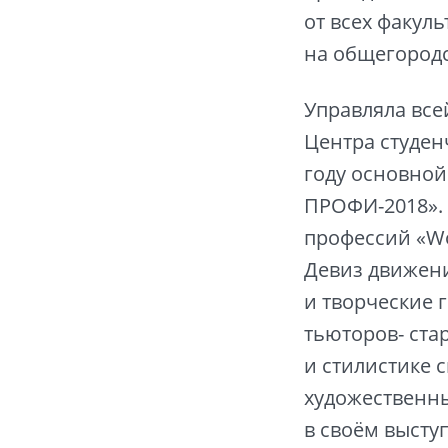
от всех факул
на общегородс
Управляла все
Центра студен
году основной
ПРОФИ-2018». 
профессий «Wor
Девиз движени
и творческие 
тьюторов- ста
и стилистике 
художественны
в своём высту