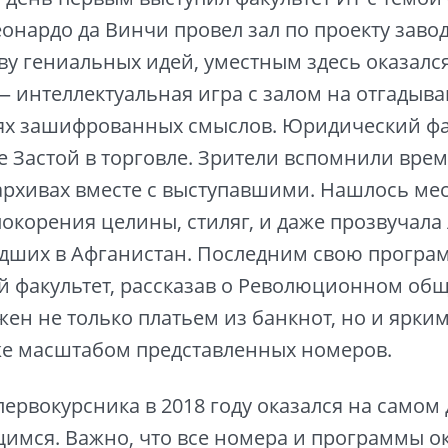
еонардо да Винчи провел зал по проекту заво
ву гениальных идей, уместным здесь оказалс
— интеллектуальная игра с залом на отгадыв
ях зашифрованных смыслов. Юридический фа
е Застой в торговле. Зрители вспомнили врем
рхивах вместе с выступавшими. Нашлось мес
покорения целины, стиляг, и даже прозвучала
дших в Афганистан. Последним свою програ
 факультет, рассказав о Революционном общ
жен не только платьем из банкнот, но и ярки
же масштабом представленных номеров.
первокурсника в 2018 году оказался на самом
мся. Важно, что все номера и программы о