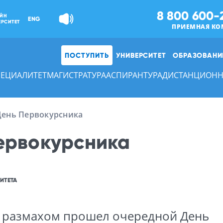
8 800 600-
ЙН
ENG
ЕРСИТЕТ
ПРИЕМНАЯ КО
ПОСТУПИТЬ
УНИВЕРСИТЕТ
ОБРАЗОВАНИ
ПЕЦИАЛИТЕТ
МАГИСТРАТУРА
АСПИРАНТУРА
ДИСТАНЦИОНН
День Первокурсника
ервокурсника
ИТЕТА
с размахом прошел очередной День