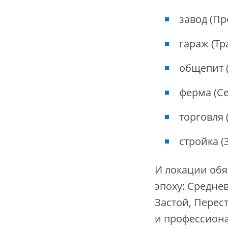
завод (Пр
гараж (Тр
общепит (
ферма (Се
торговля 
стройка (
И локации об
эпоху: Средне
Застой, Перес
и профессион