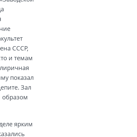
да
я
ание
культет
ена СССР,
то и темам
 лиричная
мму показал
епите. Зал
м образом
 деле ярким
казались