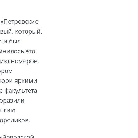
 «Петровские
вый, который,
и и был
мнилось это
цию номеров.
ором
жюри яркими
е факультета
поразили
льгию
ороликов.
 «Заводской