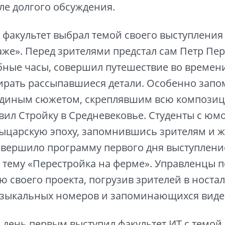
ле долгого обсуждения.
факультет выбрал темой своего выступления
аже». Перед зрителями предстал сам Петр Пер
ные часы, совершил путешествие во времен
рать рассыпавшиеся детали. Особенно запо
единым сюжетом, скреплявшим всю компози
ил Стройку в Средневековье. Студенты с юм
рыцарскую эпоху, запомнившись зрителям и 
вершило программу первого дня выступлени
 тему «Перестройка на ферме». Управленцы 
 своего проекта, погрузив зрителей в носта
зыкальных номеров и запоминающихся виде
день первым выступил факультет ИТ с темой