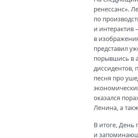
ренессанс». Л
по производст
и интерактив 
в изображени
представил уж
порывшись в а
диссидентов, 
песня про уше
экономический
оказался пора
Ленина, а так
В итоге, День 
и запоминающи