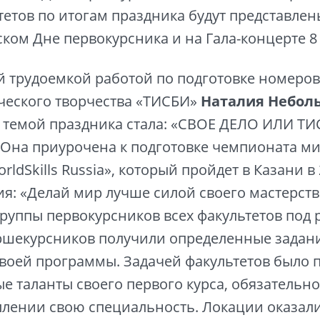
ьтетов по итогам праздника будут представлен
ком Дне первокурсника и на Гала-концерте 8
й трудоемкой работой по подготовке номеров
ческого творчества «ТИСБИ»
Наталия Небол
 темой праздника стала: «СВОЕ ДЕЛО ИЛИ Т
Она приурочена к подготовке чемпионата м
ldSkills Russia», который пройдет в Казани в 
я: «Делай мир лучше силой своего мастерств
группы первокурсников всех факультетов под
ршекурсников получили определенные задан
своей программы. Задачей факультетов было 
е таланты своего первого курса, обязательно
плении свою специальность. Локации оказали