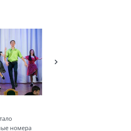
тало
ные номера