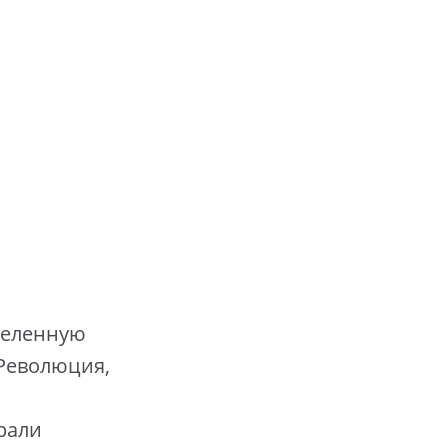
деленную
 Революция,
рали