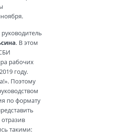
ы
 ноября.
 руководитель
ьсина
. В этом
ИСБИ
ира рабочих
2019 году.
а!». Поэтому
 руководством
ия по формату
представить
 отразив
сь такими: