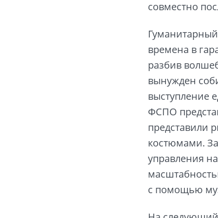
совместно пос
Гуманитарный 
времена в гар
разбив волшеб
вынужден соби
выступление 
ФСПО представ
представили 
костюмами. За
управления на
масштабностью
с помощью му
На следующий 