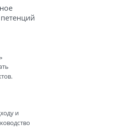
шное
мпетенций
ь
ать
тов.
ходу и
ководство