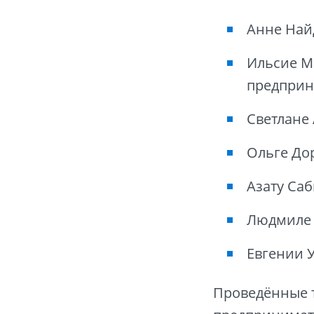
Анне Най
Ильсие М
предприн
Светлане
Ольге До
Азату Саб
Людмиле 
Евгении У
Проведённые 