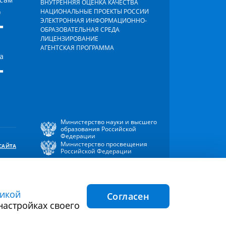
ВНУТРЕННЯЯ ОЦЕНКА КАЧЕСТВА
)
НАЦИОНАЛЬНЫЕ ПРОЕКТЫ РОССИИ
-
ЭЛЕКТРОННАЯ ИНФОРМАЦИОННО-
ОБРАЗОВАТЕЛЬНАЯ СРЕДА
ЛИЦЕНЗИРОВАНИЕ
АГЕНТСКАЯ ПРОГРАММА
а
-
Министерство науки и высшего
образования Российской
Федерации
Министерство просвещения
САЙТА
Российской Федерации
икой
Согласен
ния файлов
Согласие на обработку персональных
настройках своего
cookie
данных