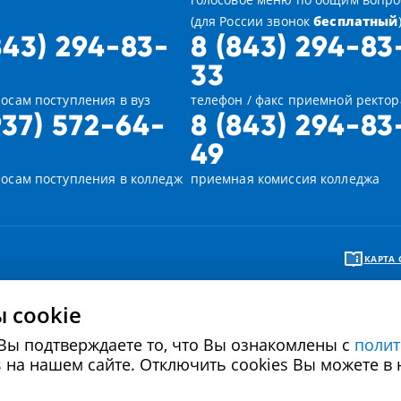
(для России звонок
бесплатный
843) 294-83-
8 (843) 294-83
33
осам поступления в вуз
телефон / факс приемной ректор
937) 572-64-
8 (843) 294-83
49
росам поступления в колледж
приемная комиссия колледжа
КАРТА 
 cookie
Вы подтверждаете то, что Вы ознакомлены с
полит
Политика в отношении обработки персональных
Политика использова
s
на нашем сайте. Отключить cookies Вы можете в 
данных