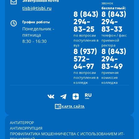
Электронная почта
звонок
tisbi@tisbi.ru
бесплатный
)
8 (843)
8 (843)
294-
294-
График работы
83-25
83-33
Понедельник -
пятница
по вопросам
телефон / факс
поступления в
приемной
8:30 - 16:30
вуз
ректора
8 (937)
8 (843)
572-
294-
64-97
83-49
по вопросам
приемная
поступления в
комиссия
колледж
колледжа
КАРТА САЙТА
АНТИТЕРРОР
АНТИКОРРУПЦИЯ
ПРОФИЛАКТИКА МОШЕННИЧЕСТВА С ИСПОЛЬЗОВАНИЕМ ИТ-